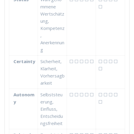
mmene
☐
Wertschätz
ung,
Kompetenz
,
Anerkennun
g
Certainty
Sicherheit,
☐ ☐ ☐ ☐ ☐
☐ ☐ ☐ ☐
Klarheit,
☐
Vorhersagb
arkeit
Autonom
Selbststeu
☐ ☐ ☐ ☐ ☐
☐ ☐ ☐ ☐
y
erung,
☐
Einfluss,
Entscheidu
ngsfreiheit