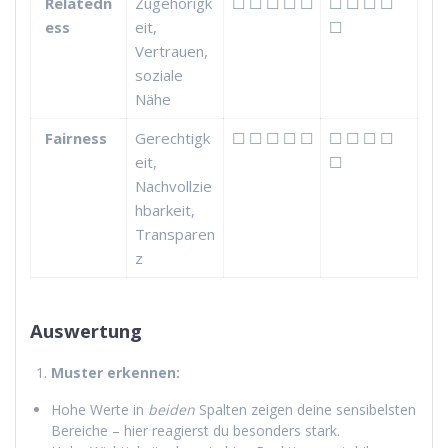
Relatedn
Zugehörigk
☐ ☐ ☐ ☐ ☐
☐ ☐ ☐ ☐
ess
eit,
☐
Vertrauen,
soziale
Nähe
Fairness
Gerechtigk
☐ ☐ ☐ ☐ ☐
☐ ☐ ☐ ☐
eit,
☐
Nachvollzie
hbarkeit,
Transparen
z
Auswertung
Muster erkennen:
Hohe Werte in
beiden
Spalten zeigen deine sensibelsten
Bereiche – hier reagierst du besonders stark.