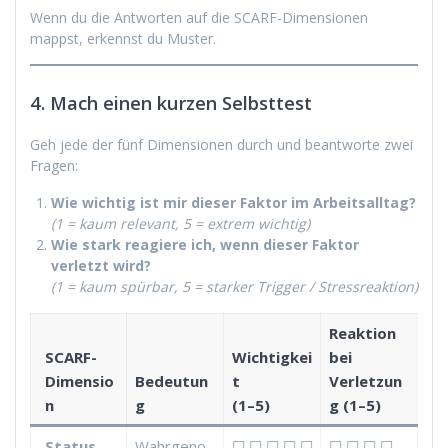
Wenn du die Antworten auf die SCARF-Dimensionen
mappst, erkennst du Muster.
4. Mach einen kurzen Selbsttest
Geh jede der fünf Dimensionen durch und beantworte zwei
Fragen:
Wie wichtig ist mir dieser Faktor im Arbeitsalltag?
(1 = kaum relevant, 5 = extrem wichtig)
Wie stark reagiere ich, wenn dieser Faktor
verletzt wird?
(1 = kaum spürbar, 5 = starker Trigger / Stressreaktion)
Reaktion
SCARF-
Wichtigkei
bei
Dimensio
Bedeutun
t
Verletzun
n
g
(1–5)
g (1–5)
Status
Wahrgeno
☐ ☐ ☐ ☐ ☐
☐ ☐ ☐ ☐